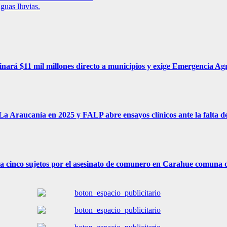
guas lluvias.
inará $11 mil millones directo a municipios y exige Emergencia Ag
a Araucanía en 2025 y FALP abre ensayos clínicos ante la falta de
a cinco sujetos por el asesinato de comunero en Carahue comuna