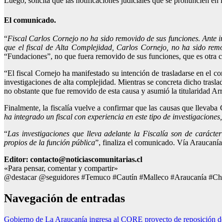
Luego, solicita que las notificaciones judiciales que se pronuncien en 
El comunicado.
“
Fiscal Carlos Cornejo no ha sido removido de sus funciones. Ante 
que el fiscal de Alta Complejidad, Carlos Cornejo, no ha sido rem
“Fundaciones”, no que fuera removido de sus funciones, que es otra co
“El fiscal Cornejo ha manifestado su intención de trasladarse en el co
investigaciones de alta complejidad. Mientras se concreta dicho trasl
no obstante que fue removido de esta causa y asumió la titularidad Ar
Finalmente, la fiscalía vuelve a confirmar que las causas que llevaba
ha integrado un fiscal con experiencia en este tipo de investigacion
“
Las investigaciones que lleva adelante la Fiscalía son de carácte
propios de la función pública
”, finaliza el comunicado. Vía Araucanía
Editor: contacto@noticiascomunitarias.cl
«Para pensar, comentar y compartir»
@destacar @seguidores #Temuco #Cautín #Malleco #Araucanía #Ch
Navegación de entradas
Gobierno de La Araucanía ingresa al CORE proyecto de reposición 