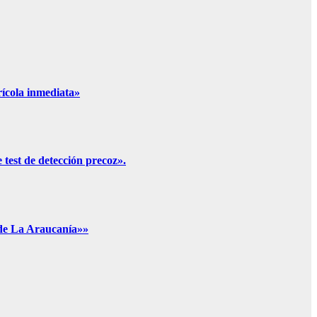
rícola inmediata»
 test de detección precoz».
 de La Araucanía»»