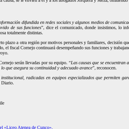
la causa, se le envíen a él y a los abogados Jorquera y Meza, omitiendo a
información difundida en redes sociales y algunos medios de comunicac
ovido de sus funciones
”, dice el comunicado, donde insistimos, lo i
sa totalmente distintas.
rto plazo a otra región por motivos personales y familiares, decisión q
ado, el fiscal Cornejo continuará desempeñando sus funciones y trabajand
royo.
 Cornejo serán llevadas por su equipo. “
Las causas que se encuentran a
es, lo que asegura su continuidad y adecuado avance
”, reconocen.
r institucional, radicadas en equipos especializados que permiten ga
 Diario.
ile
del «Liceo Atenea de Cunco».