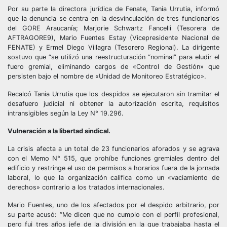
Por su parte la directora jurídica de Fenate, Tania Urrutia, informó
que la denuncia se centra en la desvinculación de tres funcionarios
del GORE Araucanía; Marjorie Schwartz Fancelli (Tesorera de
AFTRAGORE9), Mario Fuentes Estay (Vicepresidente Nacional de
FENATE) y Ermel Diego Villagra (Tesorero Regional). La dirigente
sostuvo que “se utilizó una reestructuración “nominal” para eludir el
fuero gremial, eliminando cargos de «Control de Gestión» que
persisten bajo el nombre de «Unidad de Monitoreo Estratégico».
Recalcó Tania Urrutia que los despidos se ejecutaron sin tramitar el
desafuero judicial ni obtener la autorización escrita, requisitos
intransigibles según la Ley N° 19.296.
Vulneración a la libertad sindical.
La crisis afecta a un total de 23 funcionarios aforados y se agrava
con el Memo N° 515, que prohíbe funciones gremiales dentro del
edificio y restringe el uso de permisos a horarios fuera de la jornada
laboral, lo que la organización califica como un «vaciamiento de
derechos» contrario a los tratados internacionales.
Mario Fuentes, uno de los afectados por el despido arbitrario, por
su parte acusó: “Me dicen que no cumplo con el perfil profesional,
pero fui tres años jefe de la división en la que trabajaba hasta el