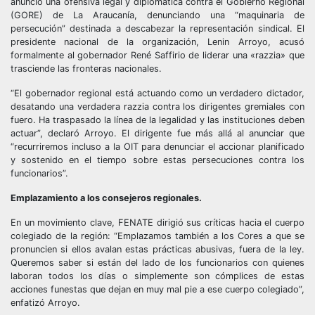
anunció una ofensiva legal y diplomática contra el Gobierno Regional
(GORE) de La Araucanía, denunciando una “maquinaria de
persecución” destinada a descabezar la representación sindical. El
presidente nacional de la organización, Lenin Arroyo, acusó
formalmente al gobernador René Saffirio de liderar una «razzia» que
trasciende las fronteras nacionales.
“El gobernador regional está actuando como un verdadero dictador,
desatando una verdadera razzia contra los dirigentes gremiales con
fuero. Ha traspasado la línea de la legalidad y las instituciones deben
actuar”, declaró Arroyo. El dirigente fue más allá al anunciar que
“recurriremos incluso a la OIT para denunciar el accionar planificado
y sostenido en el tiempo sobre estas persecuciones contra los
funcionarios”.
Emplazamiento a los consejeros regionales.
En un movimiento clave, FENATE dirigió sus críticas hacia el cuerpo
colegiado de la región: “Emplazamos también a los Cores a que se
pronuncien si ellos avalan estas prácticas abusivas, fuera de la ley.
Queremos saber si están del lado de los funcionarios con quienes
laboran todos los días o simplemente son cómplices de estas
acciones funestas que dejan en muy mal pie a ese cuerpo colegiado”,
enfatizó Arroyo.