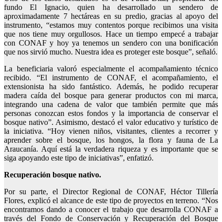
fundo El Ignacio, quien ha desarrollado un sendero de
aproximadamente 7 hectáreas en su predio, gracias al apoyo del
instrumento, “estamos muy contentos porque recibimos una visita
que nos tiene muy orgullosos. Hace un tiempo empecé a trabajar
con CONAF y hoy ya tenemos un sendero con una bonificación
que nos sirvió mucho. Nuestra idea es proteger este bosque”, señaló.
La beneficiaria valoró especialmente el acompañamiento técnico
recibido. “El instrumento de CONAF, el acompañamiento, el
extensionista ha sido fantástico. Además, he podido recuperar
madera caída del bosque para generar productos con mi marca,
integrando una cadena de valor que también permite que más
personas conozcan estos fondos y la importancia de conservar el
bosque nativo”. Asimismo, destacó el valor educativo y turístico de
la iniciativa. “Hoy vienen niños, visitantes, clientes a recorrer y
aprender sobre el bosque, los hongos, la flora y fauna de La
Araucanía. Aquí está la verdadera riqueza y es importante que se
siga apoyando este tipo de iniciativas”, enfatizó.
Recuperación bosque nativo.
Por su parte, el Director Regional de CONAF, Héctor Tillería
Flores, explicó el alcance de este tipo de proyectos en terreno. “Nos
encontramos dando a conocer el trabajo que desarrolla CONAF a
través del Fondo de Conservación y Recuperación del Bosque