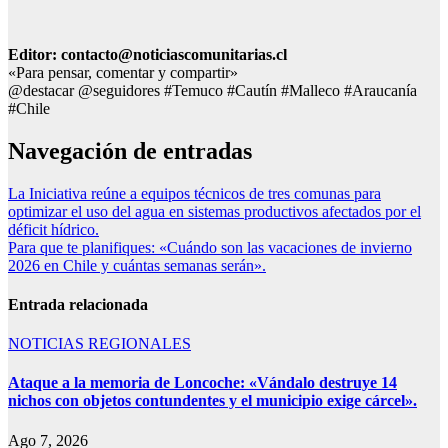
Editor: contacto@noticiascomunitarias.cl
«Para pensar, comentar y compartir»
@destacar @seguidores #Temuco #Cautín #Malleco #Araucanía
#Chile
Navegación de entradas
La Iniciativa reúne a equipos técnicos de tres comunas para
optimizar el uso del agua en sistemas productivos afectados por el
déficit hídrico.
Para que te planifiques: «Cuándo son las vacaciones de invierno
2026 en Chile y cuántas semanas serán».
Entrada relacionada
NOTICIAS REGIONALES
Ataque a la memoria de Loncoche: «Vándalo destruye 14
nichos con objetos contundentes y el municipio exige cárcel».
Ago 7, 2026