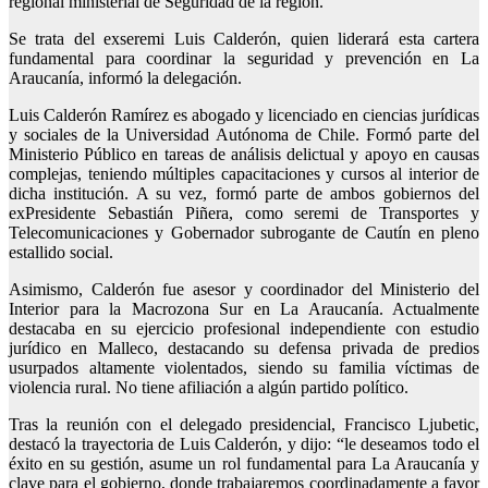
regional ministerial de Seguridad de la región.
Se trata del exseremi Luis Calderón, quien liderará esta cartera
fundamental para coordinar la seguridad y prevención en La
Araucanía, informó la delegación.
Luis Calderón Ramírez es abogado y licenciado en ciencias jurídicas
y sociales de la Universidad Autónoma de Chile. Formó parte del
Ministerio Público en tareas de análisis delictual y apoyo en causas
complejas, teniendo múltiples capacitaciones y cursos al interior de
dicha institución. A su vez, formó parte de ambos gobiernos del
exPresidente Sebastián Piñera, como seremi de Transportes y
Telecomunicaciones y Gobernador subrogante de Cautín en pleno
estallido social.
Asimismo, Calderón fue asesor y coordinador del Ministerio del
Interior para la Macrozona Sur en La Araucanía. Actualmente
destacaba en su ejercicio profesional independiente con estudio
jurídico en Malleco, destacando su defensa privada de predios
usurpados altamente violentados, siendo su familia víctimas de
violencia rural. No tiene afiliación a algún partido político.
Tras la reunión con el delegado presidencial, Francisco Ljubetic,
destacó la trayectoria de Luis Calderón, y dijo: “le deseamos todo el
éxito en su gestión, asume un rol fundamental para La Araucanía y
clave para el gobierno, donde trabajaremos coordinadamente a favor