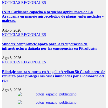
NOTICIAS REGIONALES
INIA Carillanca capacitó a pequeños agricultores de La
Araucanía en manejo agroecológico de plagas, enfermedades y
malezas.
Ago 6, 2026
NOTICIAS REGIONALES
Subdere compromete apoyo para la recuperación de
infraestructura dañada por las emergencias en Pitrufquén
Ago 6, 2026
NOTICIAS REGIONALES
Blindaje contra saqueos en Angol: «Arriban 50 Carabineros de
refuerzo para proteger las casas inundadas por el desborde del
río»
Ago 6, 2026