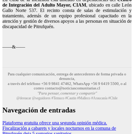
de Integración del Adulto Mayor, CIAM
, ubicado en calle León
Gallo Norte 537. El recinto consta de salas de estimulación y
tratamiento, además de un equipo profesional capacitado en la
atención y gestión de diversos apoyos a las personas en situación de
discapacidad de Pitrufquén.
——&——
Para cualquier comunicación, entrega de antecedentes de forma privada o
denuncia,
a través del teléfono +56 9 9841 47462, WhatsApp +56 9 6419 5500, o al
correo contacto@noticiascomunitarias.cl
"Para pensar, comentar y compartir"
@destacar @seguidores #Temuco #Cautin #Malleco #Araucanía #Chile
Navegación de entradas
Plataforma gratuita ofrece una segunda opinión médica.
Fiscalización a cabarets y locales nocturnos en la comuna de
Pitrufquén deja 5 sumarios sanitarios.