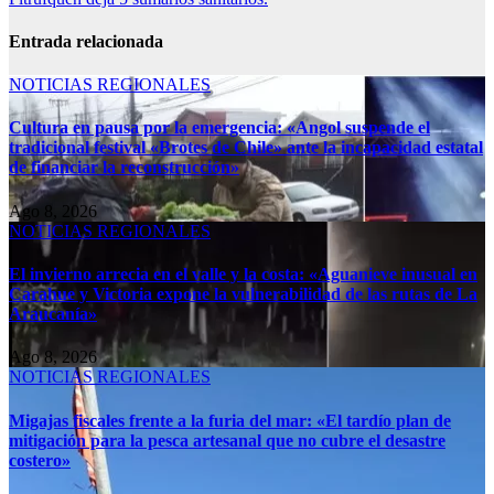
Entrada relacionada
NOTICIAS REGIONALES
Cultura en pausa por la emergencia: «Angol suspende el
tradicional festival «Brotes de Chile» ante la incapacidad estatal
de financiar la reconstrucción»
Ago 8, 2026
NOTICIAS REGIONALES
El invierno arrecia en el valle y la costa: «Aguanieve inusual en
Carahue y Victoria expone la vulnerabilidad de las rutas de La
Araucanía»
Ago 8, 2026
NOTICIAS REGIONALES
Migajas fiscales frente a la furia del mar: «El tardío plan de
mitigación para la pesca artesanal que no cubre el desastre
costero»