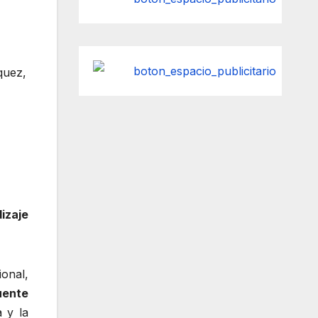
quez
,
izaje
ional,
uente
 y la