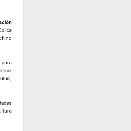
ación
blica
 chino
 para
tancia
lusi,
idades
ltura