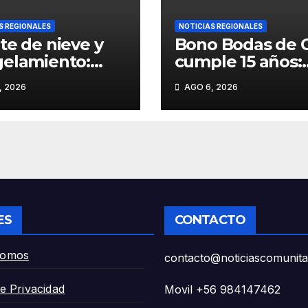
S REGIONALES
NOTICIAS REGIONALES
te de nieve y
Bono Bodas de 
elamiento:
cumple 15 años:
ierno ordena
«Más de 43 mil
, 2026
AGO 6, 2026
uar casas
personas han si
das en La
beneficiadas en
canía ante el
Araucanía»
inente
lome de las
eraturas».
ES
CONTACTO
Somos
contacto@noticiascomunitar
de Privacidad
Movil +56 984147462