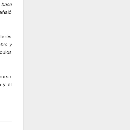
A base
eñaló
nterés
mbio y
culos
curso
 y el