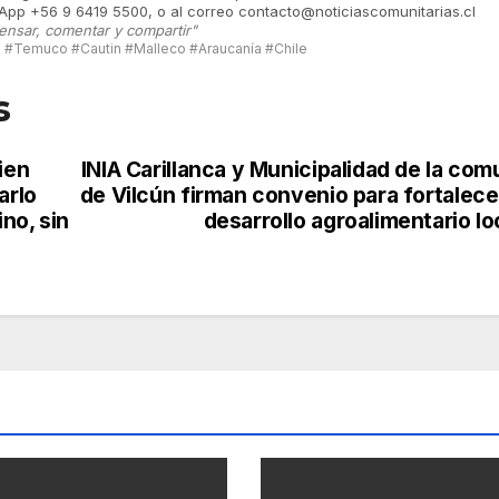
App +56 9 6419 5500, o al correo contacto@noticiascomunitarias.cl
ensar, comentar y compartir"
#Temuco #Cautin #Malleco #Araucanía #Chile
s
ien
INIA Carillanca y Municipalidad de la co
arlo
de Vilcún firman convenio para fortalece
no, sin
desarrollo agroalimentario lo