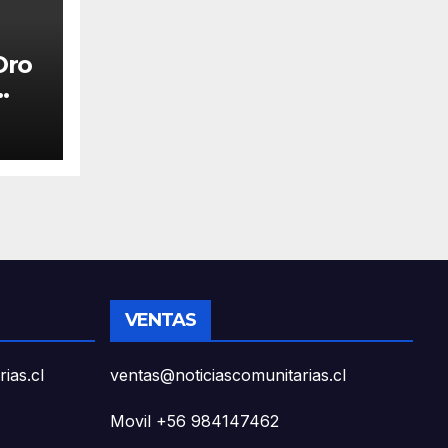
Oro
do
 La
VENTAS
ias.cl
ventas@noticiascomunitarias.cl
Movil +56 984147462