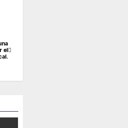
muna
r el
cal.