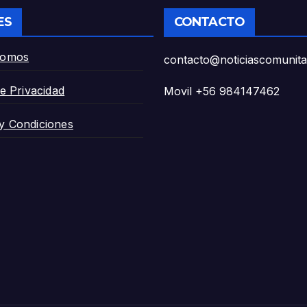
zona de riesgo».
ES
CONTACTO
Somos
contacto@noticiascomunitar
de Privacidad
Movil +56 984147462
y Condiciones