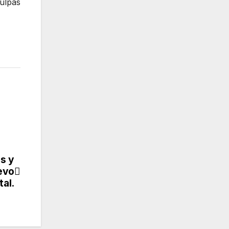
culpas
s y
evo
tal.