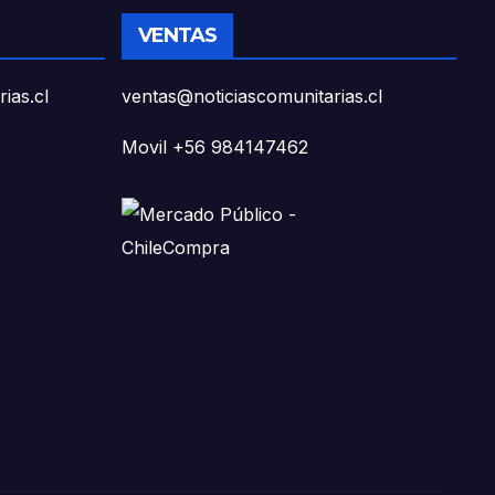
VENTAS
ias.cl
ventas@noticiascomunitarias.cl
Movil +56 984147462