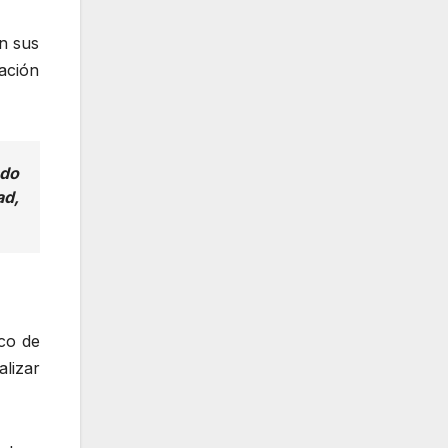
n sus
ación
ndo
ad,
rco de
alizar