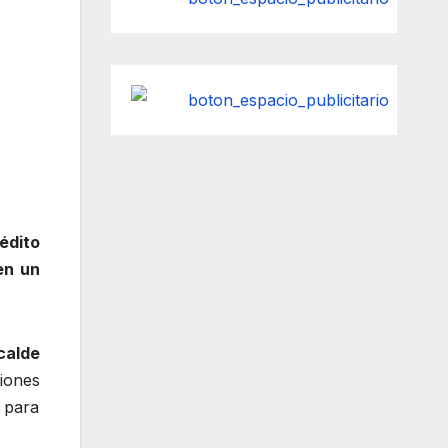
édito
en un
calde
iones
 para