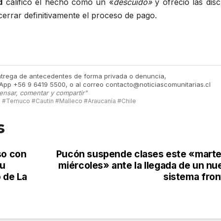
d
calificó el hecho como un «
descuido»
y ofreció las dis
errar definitivamente el proceso de pago.
ntrega de antecedentes de forma privada o denuncia,
App +56 9 6419 5500, o al correo contacto@noticiascomunitarias.cl
ensar, comentar y compartir"
#Temuco #Cautin #Malleco #Araucanía #Chile
s
so con
Pucón suspende clases este «marte
su
miércoles» ante la llegada de un nu
 de La
sistema fron