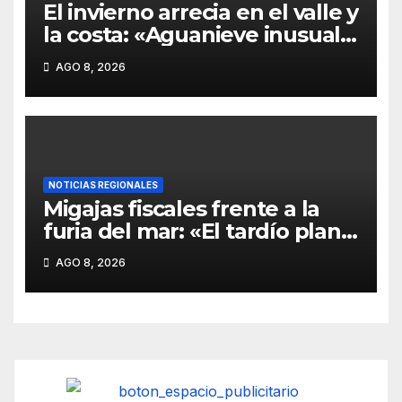
El invierno arrecia en el valle y
la costa: «Aguanieve inusual
en Carahue y Victoria expone
AGO 8, 2026
la vulnerabilidad de las rutas
de La Araucanía»
NOTICIAS REGIONALES
Migajas fiscales frente a la
furia del mar: «El tardío plan
de mitigación para la pesca
AGO 8, 2026
artesanal que no cubre el
desastre costero»