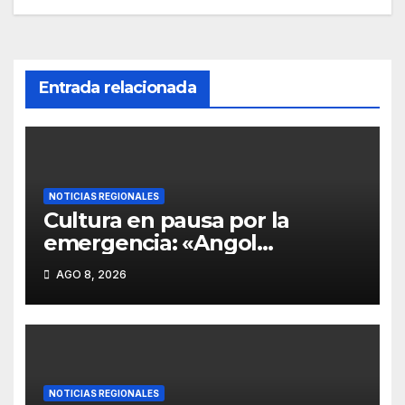
Entrada relacionada
NOTICIAS REGIONALES
Cultura en pausa por la
emergencia: «Angol
suspende el tradicional
AGO 8, 2026
festival «Brotes de Chile»
ante la incapacidad estatal de
financiar la reconstrucción»
NOTICIAS REGIONALES