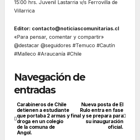
15:00 hrs. Juvenil Lastarria v/s Ferrovilla de
Villarrica
Editor: contacto@noticiascomunitarias.cl
«Para pensar, comentar y compartir»
@destacar @seguidores #Temuco #Cautín
#Malleco #Araucanía #Chile
Navegación de
entradas
Carabineros de Chile
Nueva posta de El
detienen a estudiante
Rulo entra en fase
que portaba 2 armas y
final y se prepara para
droga en un colegio
su inauguración
de la comuna de
oficial.
Angol.