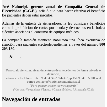
José Nahuelpi, gerente zonal de Compañía General de
Electricidad (C.G.E.)
, señaló que para hacer efectivo el beneficio
los pacientes deben estar inscritos.
Además de la entrega de generadores, la ley considera beneficios
como la prohibición de cortes por deuda y descuentos en la boleta
eléctrica asociados al consumo de equipos médicos.
La compañía también mantiene habilitada una línea exclusiva de
atención para pacientes electrodependientes a través del número
800
203 180
.
——&——-
Para cualquier comunicación, entrega de antecedentes de forma privada o
denuncia,
a través del teléfono +56 9 9841 47462, WhatsApp +56 9 6419 5500, o al
correo contacto@noticiascomunitarias.cl
"Para pensar, comentar y compartir"
@destacar @seguidores #Temuco #Cautin #Malleco #Araucanía #Chile
Navegación de entradas