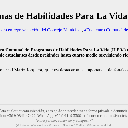
as de Habilidades Para La Vida»
era en representación del Concejo Municipal
,
#Encuentro Comunal de
tro Comunal de Programas de Habilidades Para La Vida (H.P.V.) un
 de estudiantes desde prekinder hasta cuarto medio previniendo ries
concejal Mario Jorquera, quienes destacaron la importancia de fortale
Para cualquier comunicación, entrega de antecedentes de forma privada o denuncia
léfono +56 9 9841 47462, WhatsApp +56 9 6419 5500, o al correo contacto@noticia
"Para pensar, comentar y compartir"
@destacar @seguidores #Temuco #Cautin #Malleco #Araucanía #Chile