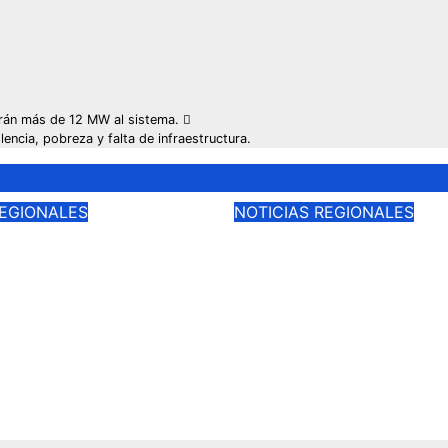
arán más de 12 MW al sistema.
encia, pobreza y falta de infraestructura.
REGIONALES
NOTICIAS REGIONALES
e compromete
Blindaje contra s
ara la
en Angol: «Arriban
ación de
Carabineros de re
tructura dañada
para proteger las 
 emergencias en
inundadas por el
uén
desborde del río»
26
Ago 6, 2026