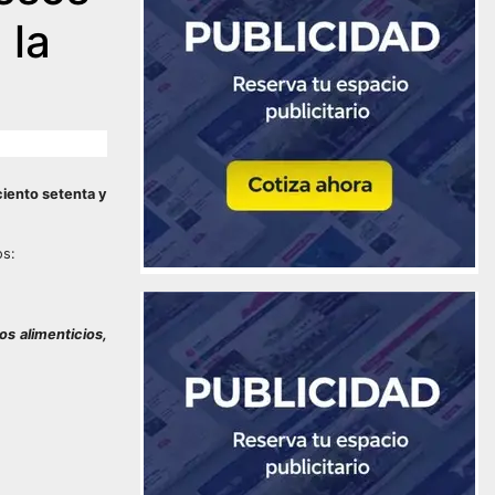
 la
ciento setenta y
os:
os alimenticios,