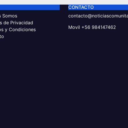
CONTACTO
s Somos
contacto@noticiascomunitar
as de Privacidad
Movil +56 984147462
os y Condiciones
to