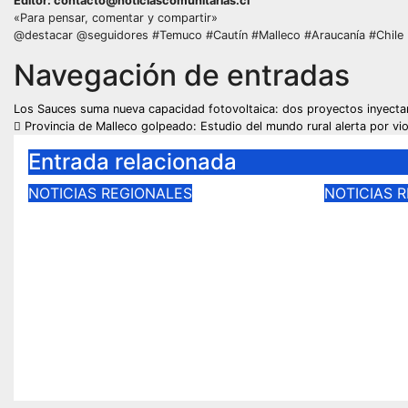
Editor: contacto@noticiascomunitarias.cl
«Para pensar, comentar y compartir»
@destacar @seguidores #Temuco #Cautín #Malleco #Araucanía #Chile
Navegación de entradas
Los Sauces suma nueva capacidad fotovoltaica: dos proyectos inyect
Provincia de Malleco golpeado: Estudio del mundo rural alerta por viol
Entrada relacionada
NOTICIAS REGIONALES
NOTICIAS 
INIA Carillanca capacitó a
Subder
pequeños agricultores de
apoyo p
La Araucanía en manejo
recuper
agroecológico de plagas,
infraes
enfermedades y malezas.
por las
Pitrufq
Ago 6, 2026
Ago 6, 20