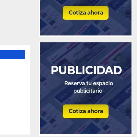
aqueos
 50
fuerzo
casas