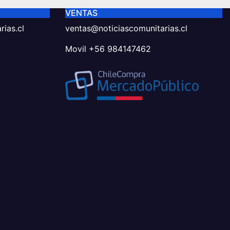
VENTAS
ias.cl
ventas@noticiascomunitarias.cl
Movil +56 984147462