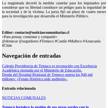
La magistrada decretó la medida cautelar para los imputados por
considerar que su libertad constituye un peligro para la seguridad de
la sociedad y de la víctima. La jueza fijó un plazo de cuatro meses
para la investigación que desarrolla el Ministerio Público.
Editor: contacto@noticiascomunitarias.cl
«Para pensar, comentar y compartir»
@destacar @seguidores #Temuco #Cautín #Malleco #Araucanía
#Chile
Navegación de entradas
Colegio Providencia de Temuco es reconocido con Excelencia
Académica otorgada por el Ministerio de Educación.
Deuda del Hospital Regional de Temuco supera los $40 mil
millones: «Fenats Histórica pide auditoría».
Entrada relacionada
NOTICIAS COMUNALES
Temuco fortalece la gestión de sus áreas verdes con la