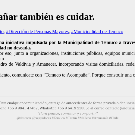
ñar también es cuidar.
to
,
#Dirección de Personas Mayores
,
#Municipalidad de Temuco
 iniciativa impulsada por la Municipalidad de Temuco a travé
dad no deseada.
eso, junto a organizaciones, instituciones públicas, equipos munici
an.
o de Valdivia y Amanecer, incorporando visitas domiciliarias, redes 
iento, comunícate con “Temuco te Acompaña”. Porque construir una ci
Para cualquier comunicación, entrega de antecedentes de forma privada o denuncia
léfono +56 9 9841 47462, WhatsApp +56 9 6419 5500, o al correo contacto@noticia
"Para pensar, comentar y compartir"
@destacar @seguidores #Temuco #Cautin #Malleco #Araucanía #Chile