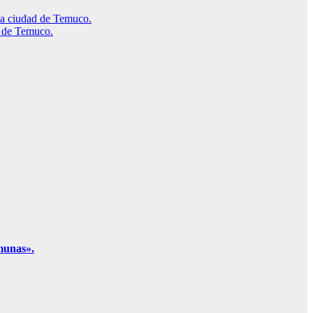
la ciudad de Temuco.
d de Temuco.
omunas».