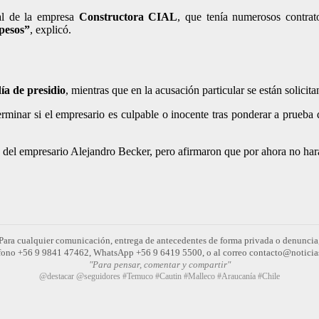
gal de la empresa
Constructora CIAL
, que tenía numerosos contrat
 pesos”
, explicó.
ía de presidio
, mientras que en la acusación particular se están solicit
minar si el empresario es culpable o inocente tras ponderar a prueba de 
del empresario Alejandro Becker, pero afirmaron que por ahora no har
Para cualquier comunicación, entrega de antecedentes de forma privada o denuncia
léfono +56 9 9841 47462, WhatsApp +56 9 6419 5500, o al correo contacto@noticia
"Para pensar, comentar y compartir"
@destacar @seguidores #Temuco #Cautin #Malleco #Araucanía #Chile