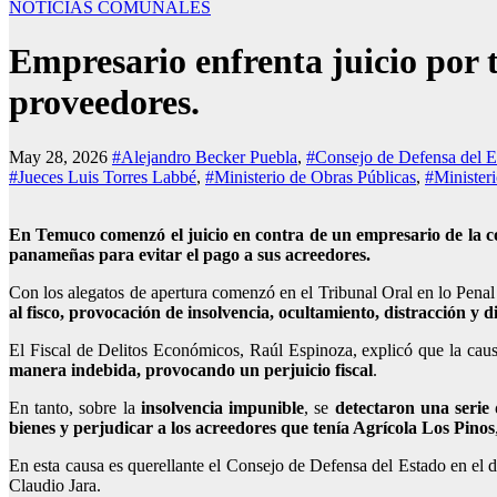
NOTICIAS COMUNALES
Empresario enfrenta juicio por 
proveedores.
May 28, 2026
#Alejandro Becker Puebla
,
#Consejo de Defensa del E
#Jueces Luis Torres Labbé
,
#Ministerio de Obras Públicas
,
#Minister
En Temuco comenzó el juicio en contra de un empresario de la co
panameñas para evitar el pago a sus acreedores.
Con los alegatos de apertura comenzó en el Tribunal Oral en lo Penal
al fisco, provocación de insolvencia, ocultamiento, distracción y d
El Fiscal de Delitos Económicos, Raúl Espinoza, explicó que la caus
manera indebida, provocando un perjuicio fiscal
.
En tanto, sobre la
insolvencia impunible
, se
detectaron una serie
bienes
y perjudicar a los acreedores que tenía Agrícola Los Pinos
En esta causa es querellante el Consejo de Defensa del Estado en el d
Claudio Jara.