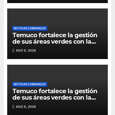
crear tótem que elimina las
filas en Imagenología».
NOTICIAS COMUNALES
Temuco fortalece la gestión
de sus áreas verdes con la
aprobación del nuevo
AGO 6, 2026
Departamento de Parques.
NOTICIAS COMUNALES
Temuco fortalece la gestión
de sus áreas verdes con la
aprobación del nuevo
AGO 6, 2026
Departamento de Parques.