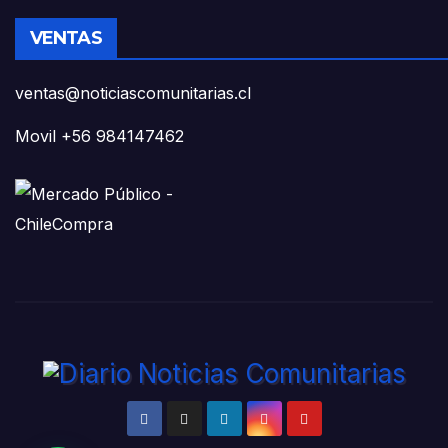
VENTAS
ventas@noticiascomunitarias.cl
Movil +56 984147462