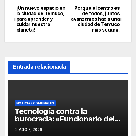
¡Un nuevo espacio en
Porque el centro es
la ciudad de Temuco,
de todos, juntos
para aprender y
avanzamos hacia una
cuidar nuestro
ciudad de Temuco
planeta!
más segura.
Entrada relacionada
NOTICIAS COMUNALES
Tecnología contra la
burocracia: «Funcionario del
Hospital de Temuco usa
AGO 7, 2026
Inteligencia Artificial para