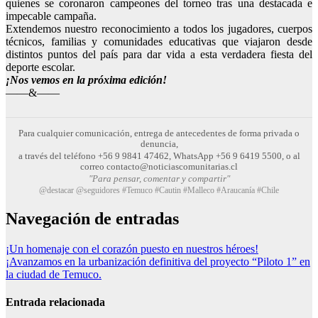
quienes se coronaron campeones del torneo tras una destacada e
impecable campaña.
Extendemos nuestro reconocimiento a todos los jugadores, cuerpos
técnicos, familias y comunidades educativas que viajaron desde
distintos puntos del país para dar vida a esta verdadera fiesta del
deporte escolar.
¡Nos vemos en la próxima edición!
——&——
Para cualquier comunicación, entrega de antecedentes de forma privada o
denuncia,
a través del teléfono +56 9 9841 47462, WhatsApp +56 9 6419 5500, o al
correo contacto@noticiascomunitarias.cl
"Para pensar, comentar y compartir"
@destacar @seguidores #Temuco #Cautin #Malleco #Araucanía #Chile
Navegación de entradas
¡Un homenaje con el corazón puesto en nuestros héroes!
¡Avanzamos en la urbanización definitiva del proyecto “Piloto 1” en
la ciudad de Temuco.
Entrada relacionada