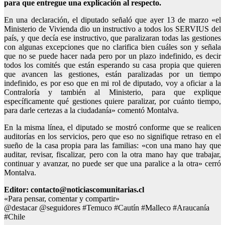
para que entregue una explicación al respecto.
En una declaración, el diputado señaló que ayer 13 de marzo «el
Ministerio de Vivienda dio un instructivo a todos los SERVIUS del
país, y que decía ese instructivo, que paralizaran todas las gestiones
con algunas excepciones que no clarifica bien cuáles son y señala
que no se puede hacer nada pero por un plazo indefinido, es decir
todos los comités que están esperando su casa propia que quieren
que avancen las gestiones, están paralizadas por un tiempo
indefinido, es por eso que en mi rol de diputado, voy a oficiar a la
Contraloría y también al Ministerio, para que explique
específicamente qué gestiones quiere paralizar, por cuánto tiempo,
para darle certezas a la ciudadanía» comentó Montalva.
En la misma línea, el diputado se mostró conforme que se realicen
auditorías en los servicios, pero que eso no signifique retraso en el
sueño de la casa propia para las familias: «con una mano hay que
auditar, revisar, fiscalizar, pero con la otra mano hay que trabajar,
continuar y avanzar, no puede ser que una paralice a la otra» cerró
Montalva.
Editor: contacto@noticiascomunitarias.cl
«Para pensar, comentar y compartir»
@destacar @seguidores #Temuco #Cautín #Malleco #Araucanía
#Chile