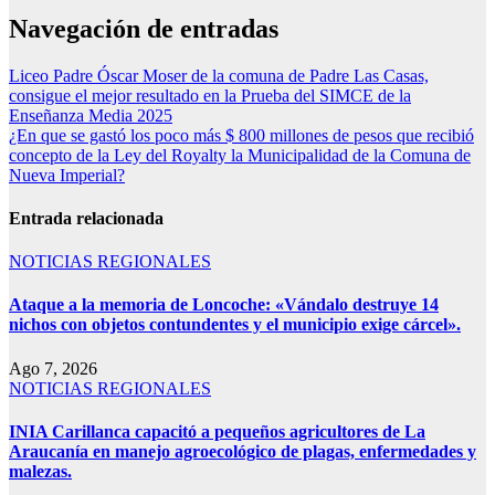
Navegación de entradas
Liceo Padre Óscar Moser de la comuna de Padre Las Casas,
consigue el mejor resultado en la Prueba del SIMCE de la
Enseñanza Media 2025
¿En que se gastó los poco más $ 800 millones de pesos que recibió
concepto de la Ley del Royalty la Municipalidad de la Comuna de
Nueva Imperial?
Entrada relacionada
NOTICIAS REGIONALES
Ataque a la memoria de Loncoche: «Vándalo destruye 14
nichos con objetos contundentes y el municipio exige cárcel».
Ago 7, 2026
NOTICIAS REGIONALES
INIA Carillanca capacitó a pequeños agricultores de La
Araucanía en manejo agroecológico de plagas, enfermedades y
malezas.