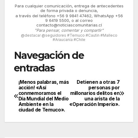
Para cualquier comunicación, entrega de antecedentes
de forma privada o denuncia,
a través del teléfono +56 9 9841 47462, WhatsApp +56
9 6419 5500, o al correo
contacto@noticiascomunitarias.cl
"Para pensar, comentar y compartir"
@destacar @seguidores #Temuco #Cautin #Malleco
#Araucanía #Chile
Navegación de
entradas
¡Menos palabras, más
Detienen a otras 7
acción! «Así
personas por
conmemoramos el
millonarios delitos en
Día Mundial del Medio
una arista de la
Ambiente en la
«Operación Imperio».
ciudad de Temuco».