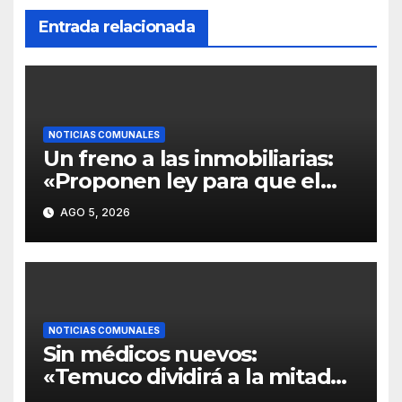
Entrada relacionada
NOTICIAS COMUNALES
Un freno a las inmobiliarias:
«Proponen ley para que el
Estado compre humedales
AGO 5, 2026
en Temuco y detenga
desastre de US$450
millones».
NOTICIAS COMUNALES
Sin médicos nuevos:
«Temuco dividirá a la mitad
los funcionarios y pacientes