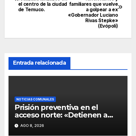
el centro de la ciudad
familiares que vuelve
de Temuco.
a golpear a ex
«Gobernador Luciano
Rivas Stepke»
(Evópoli)
Entrada relacionada
NOTICIAS COMUNALES
Prisión preventiva en el
acceso norte: «Detienen a
chofer de Deportes Temuco
AGO 8, 2026
tras choque fatal que diezmó