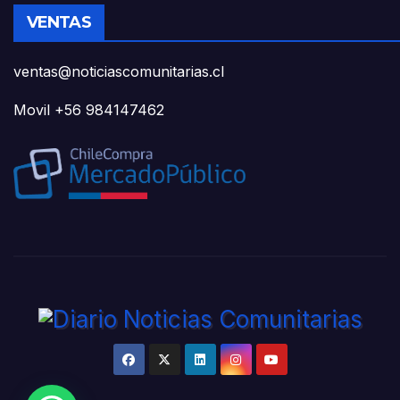
VENTAS
ventas@noticiascomunitarias.cl
Movil +56 984147462