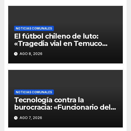
a la familia Águila».
NOTICIAS COMUNALES
El fútbol chileno de luto:
«Tragedia vial en Temuco
cobra la vida de los padres
AGO 8, 2026
del futbolista Yerko Águila y
deja a su hermano en riesgo
vital».
NOTICIAS COMUNALES
Tecnología contra la
burocracia: «Funcionario del
Hospital de Temuco usa
AGO 7, 2026
Inteligencia Artificial para
crear tótem que elimina las