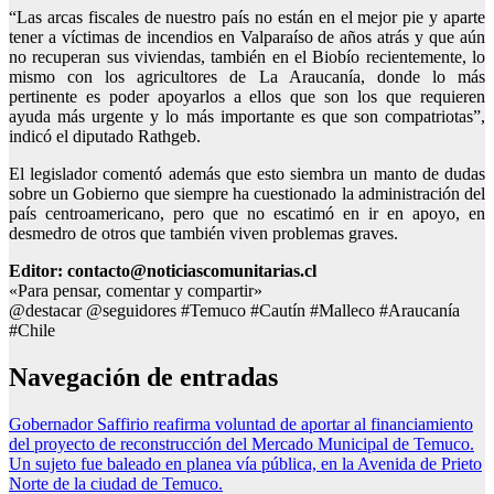
“Las arcas fiscales de nuestro país no están en el mejor pie y aparte
tener a víctimas de incendios en Valparaíso de años atrás y que aún
no recuperan sus viviendas, también en el Biobío recientemente, lo
mismo con los agricultores de La Araucanía, donde lo más
pertinente es poder apoyarlos a ellos que son los que requieren
ayuda más urgente y lo más importante es que son compatriotas”,
indicó el diputado Rathgeb.
El legislador comentó además que esto siembra un manto de dudas
sobre un Gobierno que siempre ha cuestionado la administración del
país centroamericano, pero que no escatimó en ir en apoyo, en
desmedro de otros que también viven problemas graves.
Editor: contacto@noticiascomunitarias.cl
«Para pensar, comentar y compartir»
@destacar @seguidores #Temuco #Cautín #Malleco #Araucanía
#Chile
Navegación de entradas
Gobernador Saffirio reafirma voluntad de aportar al financiamiento
del proyecto de reconstrucción del Mercado Municipal de Temuco.
Un sujeto fue baleado en planea vía pública, en la Avenida de Prieto
Norte de la ciudad de Temuco.