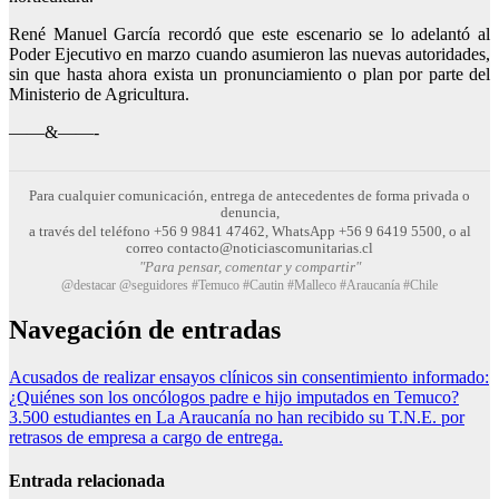
René Manuel García recordó que este escenario se lo adelantó al
Poder Ejecutivo en marzo cuando asumieron las nuevas autoridades,
sin que hasta ahora exista un pronunciamiento o plan por parte del
Ministerio de Agricultura.
——&——-
Para cualquier comunicación, entrega de antecedentes de forma privada o
denuncia,
a través del teléfono +56 9 9841 47462, WhatsApp +56 9 6419 5500, o al
correo contacto@noticiascomunitarias.cl
"Para pensar, comentar y compartir"
@destacar @seguidores #Temuco #Cautin #Malleco #Araucanía #Chile
Navegación de entradas
Acusados de realizar ensayos clínicos sin consentimiento informado:
¿Quiénes son los oncólogos padre e hijo imputados en Temuco?
3.500 estudiantes en La Araucanía no han recibido su T.N.E. por
retrasos de empresa a cargo de entrega.
Entrada relacionada