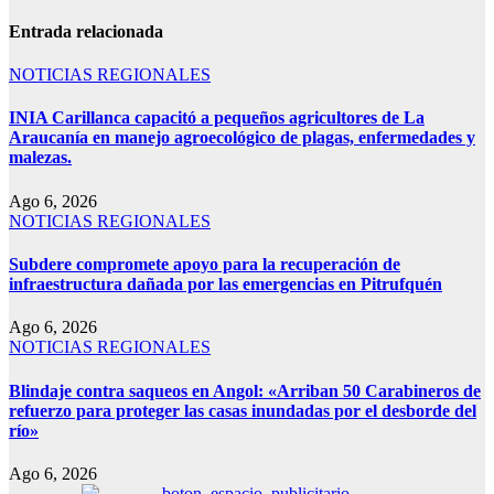
Entrada relacionada
NOTICIAS REGIONALES
INIA Carillanca capacitó a pequeños agricultores de La
Araucanía en manejo agroecológico de plagas, enfermedades y
malezas.
Ago 6, 2026
NOTICIAS REGIONALES
Subdere compromete apoyo para la recuperación de
infraestructura dañada por las emergencias en Pitrufquén
Ago 6, 2026
NOTICIAS REGIONALES
Blindaje contra saqueos en Angol: «Arriban 50 Carabineros de
refuerzo para proteger las casas inundadas por el desborde del
río»
Ago 6, 2026