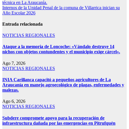
técnica en La Araucanía.
Internos de la Unidad Penal de la comuna de Villarrica inician su
Año Escolar 2026
Entrada relacionada
NOTICIAS REGIONALES
Ataque a la memoria de Loncoche: «Vándalo destruye 14
nichos con objetos contundentes y el municipio exige cárcel».
Ago 7, 2026
NOTICIAS REGIONALES
INIA Carillanca capacitó a pequeños agricultores de La
Araucanía en manejo agroecológico de plagas, enfermedades y
malezas.
Ago 6, 2026
NOTICIAS REGIONALES
Subdere compromete apoyo para la recuperación de
infraestructura dañada por las emergencias en Pitrufquén