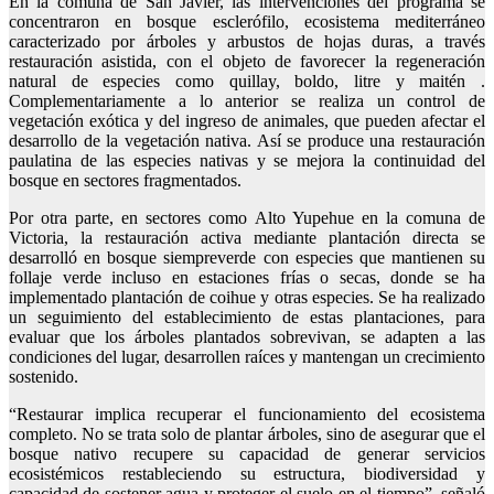
En la comuna de San Javier, las intervenciones del programa se
concentraron en bosque esclerófilo, ecosistema mediterráneo
caracterizado por árboles y arbustos de hojas duras, a través
restauración asistida, con el objeto de favorecer la regeneración
natural de especies como quillay, boldo, litre y maitén .
Complementariamente a lo anterior se realiza un control de
vegetación exótica y del ingreso de animales, que pueden afectar el
desarrollo de la vegetación nativa. Así se produce una restauración
paulatina de las especies nativas y se mejora la continuidad del
bosque en sectores fragmentados.
Por otra parte, en sectores como Alto Yupehue en la comuna de
Victoria, la restauración activa mediante plantación directa se
desarrolló en bosque siempreverde con especies que mantienen su
follaje verde incluso en estaciones frías o secas, donde se ha
implementado plantación de coihue y otras especies. Se ha realizado
un seguimiento del establecimiento de estas plantaciones, para
evaluar que los árboles plantados sobrevivan, se adapten a las
condiciones del lugar, desarrollen raíces y mantengan un crecimiento
sostenido.
“Restaurar implica recuperar el funcionamiento del ecosistema
completo. No se trata solo de plantar árboles, sino de asegurar que el
bosque nativo recupere su capacidad de generar servicios
ecosistémicos restableciendo su estructura, biodiversidad y
capacidad de sostener agua y proteger el suelo en el tiempo”, señaló