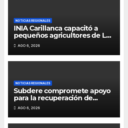
NOTICIAS REGIONALES
INIA Carillanca capacitó a
pequeños agricultores de La
Araucanía en manejo
AGO 6, 2026
agroecológico de plagas,
enfermedades y malezas.
NOTICIAS REGIONALES
Subdere compromete apoyo
para la recuperación de
infraestructura dañada por
AGO 6, 2026
las emergencias en
Pitrufquén