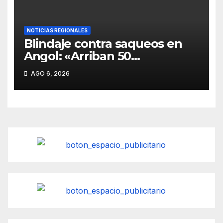
NOTICIAS REGIONALES
Blindaje contra saqueos en
Angol: «Arriban 50
Carabineros de refuerzo para
AGO 6, 2026
proteger las casas inundadas
por el desborde del río»