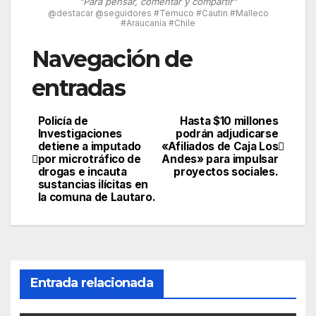
"Para pensar, comentar y compartir"
@destacar @seguidores #Temuco #Cautin #Malleco
#Araucanía #Chile
Navegación de
entradas
Policía de
Hasta $10 millones
Investigaciones
podrán adjudicarse
detiene a imputado
«Afiliados de Caja Los
por microtráfico de
Andes» para impulsar
drogas e incauta
proyectos sociales.
sustancias ilícitas en
la comuna de Lautaro.
Entrada relacionada