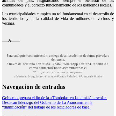
alcaldes del país, resguardando siempre el bienestar de las
comunidades y el correcto funcionamiento de los gobiernos locales.
Las municipalidades cumplen un rol fundamental en el desarrollo de
los territorios y en la calidad de vida de millones de vecinos y
vecinas.
—–&——
Para cualquier comunicación, entrega de antecedentes de forma privada o
denuncia,
a través del teléfono +56 9 9841 47462, WhatsApp +56 9 6419 5500, o al
correo contacto@noticiascomunitarias.cl
"Para pensar, comentar y compartir"
@destacar @seguidores #Temuco #Cautin #Malleco #Araucanía #Chile
Navegación de entradas
Gobierno prepara el fin de la «Tómbola» en la admisión escolar.
Destacan liderazgo del Gobierno de La Araucanía en la
“dignificación” del trabajo de los recicladores de base.