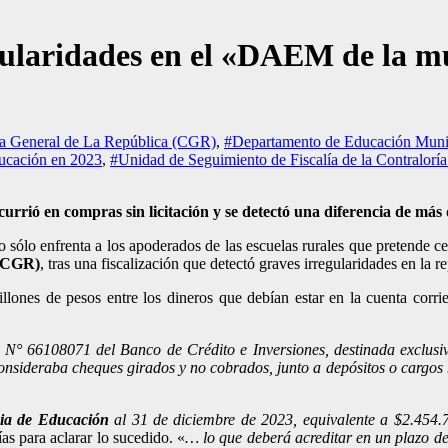
gularidades en el «DAEM de la mu
ía General de La República (CGR)
,
#Departamento de Educación Mun
ucación en 2023
,
#Unidad de Seguimiento de Fiscalía de la Contraloría
rió en compras sin licitación y se detectó una diferencia de más d
ólo enfrenta a los apoderados de las escuelas rurales que pretende cer
 (CGR)
, tras una fiscalización que detectó graves irregularidades en la re
llones de pesos entre los dineros que debían estar en la cuenta corrie
e N° 66108071 del Banco de Crédito e Inversiones, destinada exclusiv
onsideraba cheques girados y no cobrados, junto a depósitos o cargos
ia de Educación
al 31 de diciembre de 2023, equivalente a $2.454.7
ías para aclarar lo sucedido. «
… lo que deberá acreditar en un plazo de