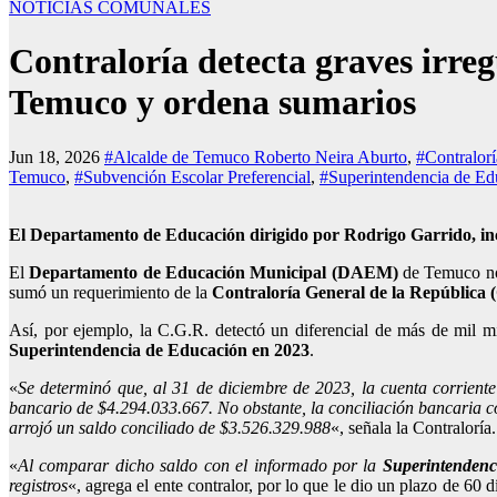
NOTICIAS COMUNALES
Contraloría detecta graves irre
Temuco y ordena sumarios
Jun 18, 2026
#Alcalde de Temuco Roberto Neira Aburto
,
#Contralor
Temuco
,
#Subvención Escolar Preferencial
,
#Superintendencia de Ed
El Departamento de Educación dirigido por Rodrigo Garrido, incur
El
Departamento de Educación Municipal (DAEM)
de Temuco no s
sumó un requerimiento de la
Contraloría General de la República
Así, por ejemplo, la C.G.R. detectó un diferencial de más de mil mi
Superintendencia de Educación en 2023
.
«
Se determinó que, al 31 de diciembre de 2023, la cuenta corrient
bancario de $4.294.033.667. No obstante, la conciliación bancaria c
arrojó un saldo conciliado de $3.526.329.988
«, señala la Contraloría.
«
Al comparar dicho saldo con el informado por la
Superintendenc
registros
«, agrega el ente contralor, por lo que le dio un plazo de 60 d