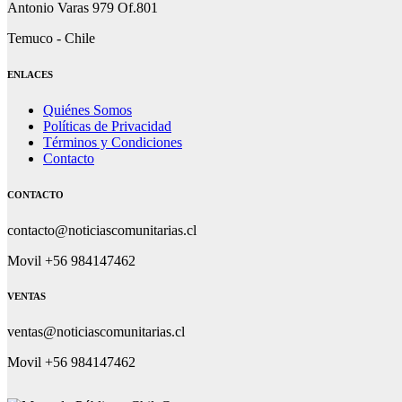
Antonio Varas 979 Of.801
Temuco - Chile
ENLACES
Quiénes Somos
Políticas de Privacidad
Términos y Condiciones
Contacto
CONTACTO
contacto@noticiascomunitarias.cl
Movil +56 984147462
VENTAS
ventas@noticiascomunitarias.cl
Movil +56 984147462