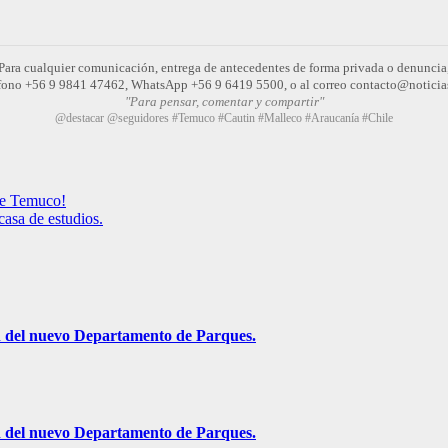
Para cualquier comunicación, entrega de antecedentes de forma privada o denuncia
léfono +56 9 9841 47462, WhatsApp +56 9 6419 5500, o al correo contacto@noticia
"Para pensar, comentar y compartir"
@destacar @seguidores #Temuco #Cautin #Malleco #Araucanía #Chile
de Temuco!
casa de estudios.
ón del nuevo Departamento de Parques.
ón del nuevo Departamento de Parques.