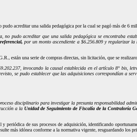
no pudo acreditar una salida pedagógica por la cual se pagó más de 6 mi
a, no pudo acreditar que una salida pedagógica se encontraba esta
eferencial,
por un monto ascendiente a $6.256.809 y regularizar la r
G.R., están una serie de compras directas, sin licitación, que se realiz
9.202.237, invocando la causal establecida en el artículo 8° bis, let
isto, se pudo establecer que las adquisiciones correspondían a servi
roceso disciplinario para investigar la presunta responsabilidad admin
trucción a la
Unidad de Seguimiento de Fiscalía de la Contraloría G
 y periódica de sus procesos de adquisición, identificando oportunamen
sulte más idónea conforme a la normativa vigente, resguardando los prin