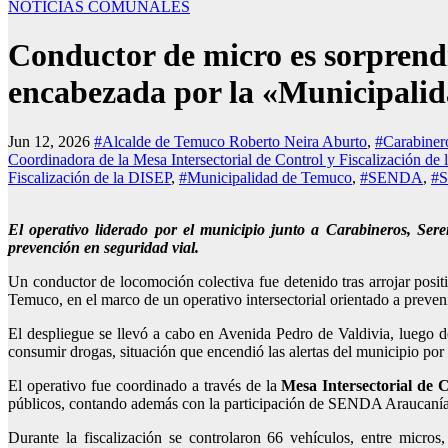
NOTICIAS COMUNALES
Conductor de micro es sorprendid
encabezada por la «Municipalid
Jun 12, 2026
#Alcalde de Temuco Roberto Neira Aburto
,
#Carabiner
Coordinadora de la Mesa Intersectorial de Control y Fiscalización de
Fiscalización de la DISEP
,
#Municipalidad de Temuco
,
#SENDA
,
#S
El operativo liderado por el municipio junto a Carabineros, Ser
prevención en seguridad vial.
Un conductor de locomoción colectiva fue detenido tras arrojar posit
Temuco, en el marco de un operativo intersectorial orientado a prevenir
El despliegue se llevó a cabo en Avenida Pedro de Valdivia, luego d
consumir drogas, situación que encendió las alertas del municipio por e
El operativo fue coordinado a través de la
Mesa Intersectorial de 
públicos, contando además con la participación de SENDA Araucanía m
Durante la fiscalización se controlaron 66 vehículos, entre micros