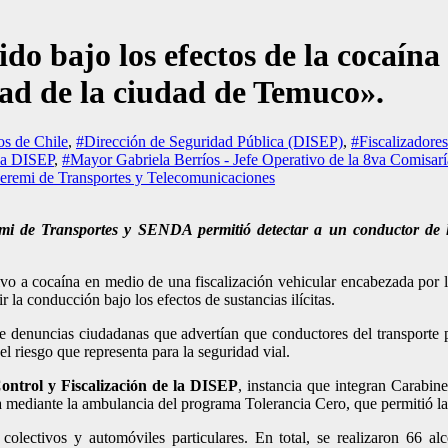
o bajo los efectos de la cocaína 
ad de la ciudad de Temuco».
os de Chile
,
#Dirección de Seguridad Pública (DISEP)
,
#Fiscalizadore
 la DISEP
,
#Mayor Gabriela Berríos - Jefe Operativo de la 8va Comisar
eremi de Transportes y Telecomunicaciones
emi de Transportes y SENDA permitió detectar a un conductor de lo
ivo a cocaína en medio de una fiscalización vehicular encabezada por 
 la conducción bajo los efectos de sustancias ilícitas.
e denuncias ciudadanas que advertían que conductores del transporte 
l riesgo que representa para la seguridad vial.
Control y Fiscalización de la DISEP
, instancia que integran Carabin
ediante la ambulancia del programa Tolerancia Cero, que permitió la a
, colectivos y automóviles particulares. En total, se realizaron 66 a