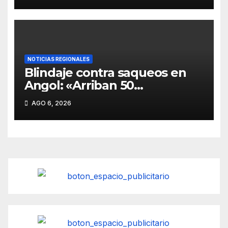
Pitrufquén
NOTICIAS REGIONALES
Blindaje contra saqueos en
Angol: «Arriban 50
Carabineros de refuerzo para
AGO 6, 2026
proteger las casas inundadas
por el desborde del río»