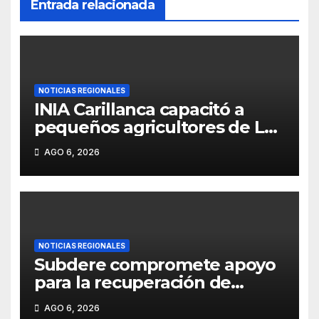
Entrada relacionada
NOTICIAS REGIONALES
INIA Carillanca capacitó a
pequeños agricultores de La
Araucanía en manejo
AGO 6, 2026
agroecológico de plagas,
enfermedades y malezas.
NOTICIAS REGIONALES
Subdere compromete apoyo
para la recuperación de
infraestructura dañada por
AGO 6, 2026
las emergencias en