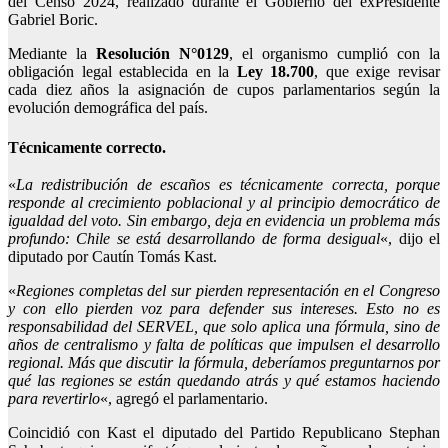
del Censo 2024, realizado durante el Gobierno del exPresidente
Gabriel Boric.
Mediante la
Resolución N°0129
, el organismo cumplió con la
obligación legal establecida en la
Ley 18.700
, que exige revisar
cada diez años la asignación de cupos parlamentarios según la
evolución demográfica del país.
Técnicamente correcto.
«
La redistribución de escaños es técnicamente correcta, porque
responde al crecimiento poblacional y al principio democrático de
igualdad del voto. Sin embargo, deja en evidencia un problema más
profundo: Chile se está desarrollando de forma desigual
«, dijo el
diputado por Cautín Tomás Kast.
«
Regiones completas del sur pierden representación en el Congreso
y con ello pierden voz para defender sus intereses. Esto no es
responsabilidad del SERVEL, que solo aplica una fórmula, sino de
años de centralismo y falta de políticas que impulsen el desarrollo
regional. Más que discutir la fórmula, deberíamos preguntarnos por
qué las regiones se están quedando atrás y qué estamos haciendo
para revertirlo
«, agregó el parlamentario.
Coincidió con Kast el diputado del Partido Republicano Stephan