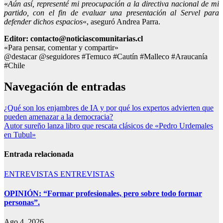
«
Aún así, representé mi preocupación a la directiva nacional de mi
partido, con el fin de evaluar una presentación al Servel para
defender dichos espacios
«, aseguró Andrea Parra.
Editor: contacto@noticiascomunitarias.cl
«Para pensar, comentar y compartir»
@destacar @seguidores #Temuco #Cautín #Malleco #Araucanía
#Chile
Navegación de entradas
¿Qué son los enjambres de IA y por qué los expertos advierten que
pueden amenazar a la democracia?
Autor sureño lanza libro que rescata clásicos de «Pedro Urdemales
en Tubul»
Entrada relacionada
ENTREVISTAS
ENTREVISTAS
OPINIÓN: “Formar profesionales, pero sobre todo formar
personas”.
Ago 4, 2026