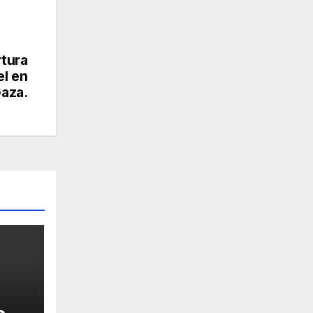
tura
el en
Gaza.