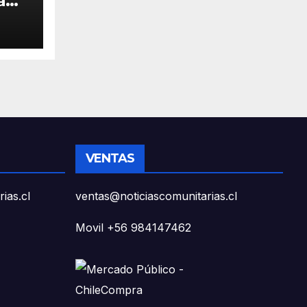
a
el
o
 y
ón
re
VENTAS
ias.cl
ventas@noticiascomunitarias.cl
Movil +56 984147462