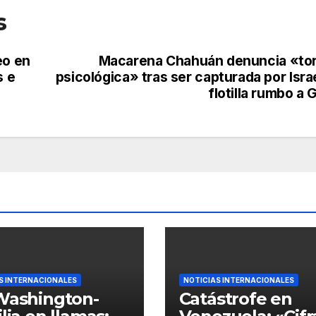
s
eo en
Macarena Chahuán denuncia «tor
s e
psicológica» tras ser capturada por Isra
flotilla rumbo a 
S INTERNACIONALES
NOTICIAS INTERNACIONALES
Washington-
Catástrofe en