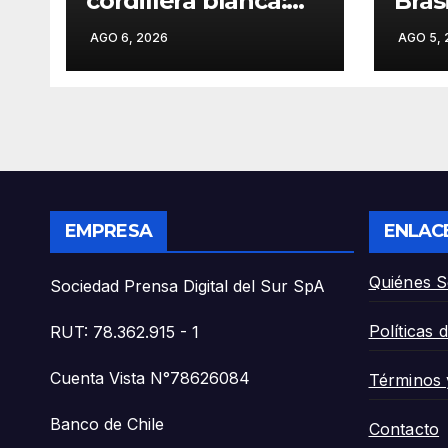
cordillera blanca:
Bras
«Escalador chileno
«Lul
AGO 6, 2026
AGO 5, 
de 21 años muere
admi
tras caer al vacío en
Trum
el monte Huascarán
la vi
de Perú».
emba
bene
Bols
EMPRESA
ENLAC
Quiénes 
Sociedad Prensa Digital del Sur SpA
Políticas 
RUT: 78.362.915 - 1
Cuenta Vista N°78626084
Términos 
Banco de Chile
Contacto