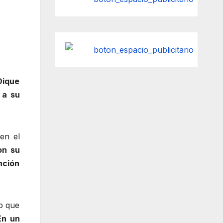
Dique
 a su
en el
on su
nción
do que
En un