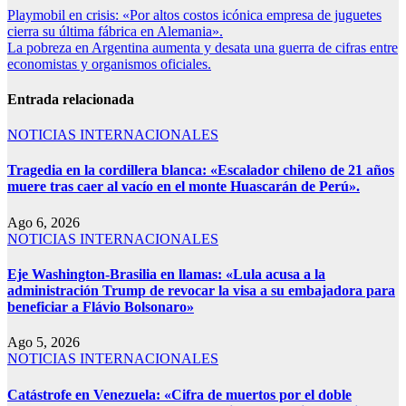
Playmobil en crisis: «Por altos costos icónica empresa de juguetes
cierra su última fábrica en Alemania».
La pobreza en Argentina aumenta y desata una guerra de cifras entre
economistas y organismos oficiales.
Entrada relacionada
NOTICIAS INTERNACIONALES
Tragedia en la cordillera blanca: «Escalador chileno de 21 años
muere tras caer al vacío en el monte Huascarán de Perú».
Ago 6, 2026
NOTICIAS INTERNACIONALES
Eje Washington-Brasilia en llamas: «Lula acusa a la
administración Trump de revocar la visa a su embajadora para
beneficiar a Flávio Bolsonaro»
Ago 5, 2026
NOTICIAS INTERNACIONALES
Catástrofe en Venezuela: «Cifra de muertos por el doble