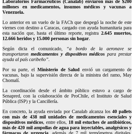
Laboratorios Farmacéuticos (Canalab) enviaron más de $200
millones en medicamentos, insumos médicos y vacunas a
Venezuela.
Lo anterior en un vuelo de la FACh que despegó la noche de este
viernes con destino a Caracas, cargado con ayuda humanitaria para
esta nación que, hasta el último reporte, registra
2.645 muertos,
12.666 heridos y 15.000 personas sin hogar
.
Según dicta el comunicado
, “a bordo de la aeronave se
transportaron
medicamentos y dispositivos médicos
para prestar
ayuda al país caribeño”.
Por su parte, el
Ministerio de Salud
envió un cargamento de
vacunas, bajo la supervisión directa de la ministra del ramo, May
Chomalí.
La coordinación desde el ámbito público estuvo a cargo de
Senapred, con la colaboración de ProChile, el Instituto de Salud
Pública (ISP) y la Cancillería.
En concreto, la ayuda enviada por Canalab alcanza los
40 pallets
con más de 438 mil unidades de medicamentos esenciales y
dispositivos médicos
, entre ellos,
18 mil estuches de antibióticos,
más de 420 mil ampollas de agua para inyectables, analgésicos y
fármacos de urgencia
, además de 7 mil termómetros digitales,