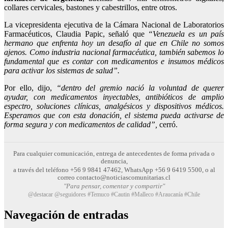
collares cervicales, bastones y cabestrillos, entre otros.
La vicepresidenta ejecutiva de la Cámara Nacional de Laboratorios
Farmacéuticos, Claudia Papic, señaló que
“Venezuela es un país
hermano que enfrenta hoy un desafío al que en Chile no somos
ajenos. Como industria nacional farmacéutica, también sabemos lo
fundamental que es contar con medicamentos e insumos médicos
para activar los sistemas de salud”.
Por ello, dijo,
“dentro del gremio nació la voluntad de querer
ayudar, con medicamentos inyectables, antibióticos de amplio
espectro, soluciones clínicas, analgésicos y dispositivos médicos.
Esperamos que con esta donación, el sistema pueda activarse de
forma segura y con medicamentos de calidad”,
cerró.
Para cualquier comunicación, entrega de antecedentes de forma privada o
denuncia,
a través del teléfono +56 9 9841 47462, WhatsApp +56 9 6419 5500, o al
correo contacto@noticiascomunitarias.cl
"Para pensar, comentar y compartir"
@destacar @seguidores #Temuco #Cautin #Malleco #Araucanía #Chile
Navegación de entradas