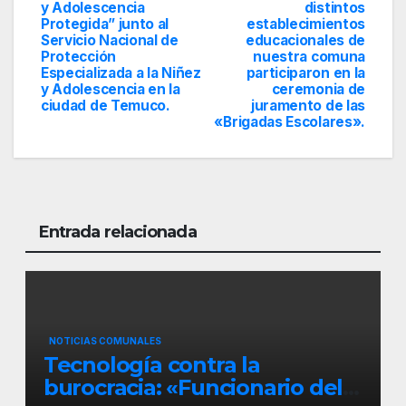
y Adolescencia
distintos
Protegida” junto al
establecimientos
Servicio Nacional de
educacionales de
Protección
nuestra comuna
Especializada a la Niñez
participaron en la
y Adolescencia en la
ceremonia de
ciudad de Temuco.
juramento de las
«Brigadas Escolares».
Entrada relacionada
NOTICIAS COMUNALES
Tecnología contra la
burocracia: «Funcionario del