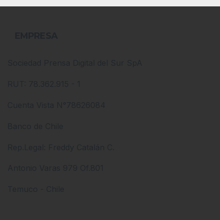
EMPRESA
Sociedad Prensa Digital del Sur SpA
RUT: 78.362.915 - 1
Cuenta Vista N°78626084
Banco de Chile
Rep.Legal: Freddy Catalán C.
Antonio Varas 979 Of.801
Temuco - Chile