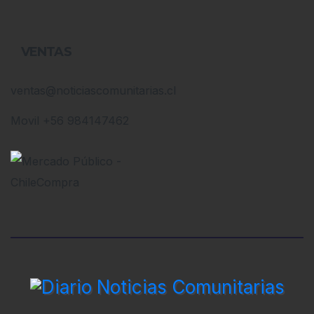
VENTAS
ventas@noticiascomunitarias.cl
Movil +56 984147462