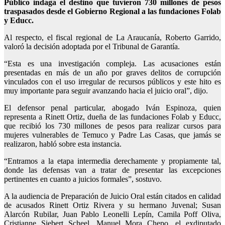
Público indaga el destino que tuvieron 730 millones de pesos
traspasados desde el Gobierno Regional a las fundaciones Folab
y Educc.
Al respecto, el fiscal regional de La Araucanía, Roberto Garrido,
valoró la decisión adoptada por el Tribunal de Garantía.
“Esta es una investigación compleja. Las acusaciones están
presentadas en más de un año por graves delitos de corrupción
vinculados con el uso irregular de recursos públicos y este hito es
muy importante para seguir avanzando hacia el juicio oral”, dijo.
El defensor penal particular, abogado Iván Espinoza, quien
representa a Rinett Ortiz, dueña de las fundaciones Folab y Educc,
que recibió los 730 millones de pesos para realizar cursos para
mujeres vulnerables de Temuco y Padre Las Casas, que jamás se
realizaron, habló sobre esta instancia.
“Entramos a la etapa intermedia derechamente y propiamente tal,
donde las defensas van a tratar de presentar las excepciones
pertinentes en cuanto a juicios formales”, sostuvo.
A la audiencia de Preparación de Juicio Oral están citados en calidad
de acusados Rinett Ortiz Rivera y su hermano Juvenal; Susan
Alarcón Rubilar, Juan Pablo Leonelli Lepín, Camila Poff Oliva,
Cristianne Siebert Scheel, Manuel Mora Chepo, el exdiputado