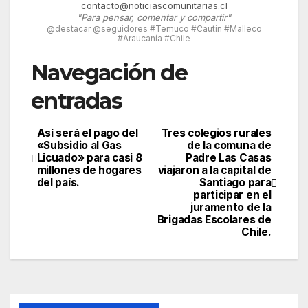
contacto@noticiascomunitarias.cl
"Para pensar, comentar y compartir"
@destacar @seguidores #Temuco #Cautin #Malleco
#Araucanía #Chile
Navegación de
entradas
Así será el pago del
Tres colegios rurales
«Subsidio al Gas
de la comuna de
Licuado» para casi 8
Padre Las Casas
millones de hogares
viajaron a la capital de
del país.
Santiago para
participar en el
juramento de la
Brigadas Escolares de
Chile.