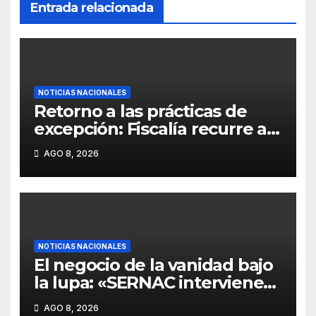
Entrada relacionada
NOTICIAS NACIONALES
Retorno a las prácticas de
excepción: Fiscalía recurre a
la figura de «fiscales sin
AGO 8, 2026
rostro» en causa vinculada a
defensora de Derechos
Humanos.
NOTICIAS NACIONALES
El negocio de la vanidad bajo
la lupa: «SERNAC interviene
centros de estética ante
AGO 8, 2026