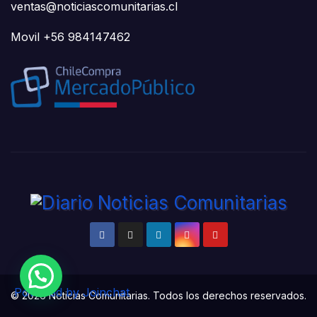
ventas@noticiascomunitarias.cl
Movil +56 984147462
Powered by
Joinchat