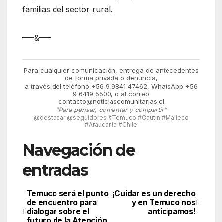
familias del sector rural.
—–&—–
Para cualquier comunicación, entrega de antecedentes
de forma privada o denuncia,
a través del teléfono +56 9 9841 47462, WhatsApp +56
9 6419 5500, o al correo
contacto@noticiascomunitarias.cl
"Para pensar, comentar y compartir"
@destacar @seguidores #Temuco #Cautin #Malleco
#Araucanía #Chile
Navegación de
entradas
Temuco será el punto
¡Cuidar es un derecho
de encuentro para
y en Temuco nos
dialogar sobre el
anticipamos!
futuro de la Atención