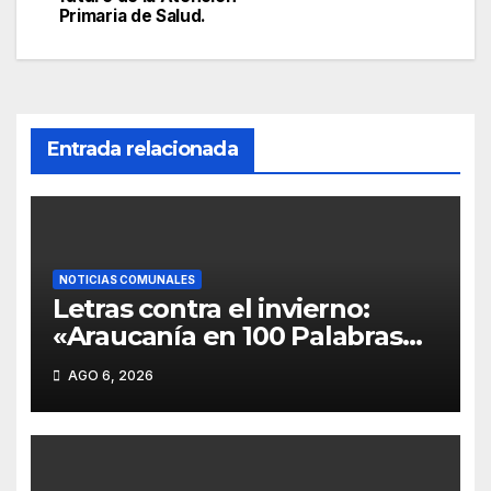
Primaria de Salud.
Entrada relacionada
NOTICIAS COMUNALES
Letras contra el invierno:
«Araucanía en 100 Palabras
lanza taller literario infantil
AGO 6, 2026
gratuito en Temuco y regala
libros en cuatro comunas».