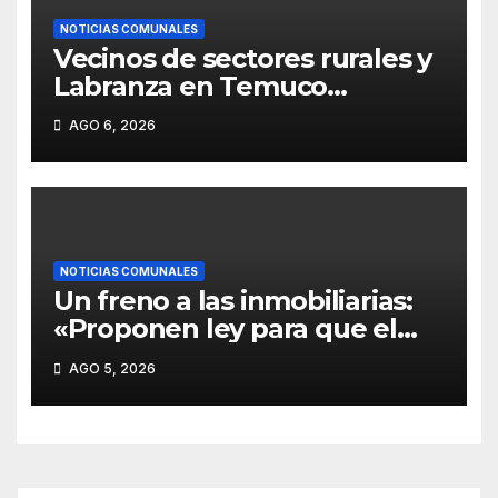
NOTICIAS COMUNALES
Vecinos de sectores rurales y
Labranza en Temuco
celebran ansiado proceso de
AGO 6, 2026
pavimentación en camino
Tromen – Mollulco.
NOTICIAS COMUNALES
Un freno a las inmobiliarias:
«Proponen ley para que el
Estado compre humedales
AGO 5, 2026
en Temuco y detenga
desastre de US$450
millones».