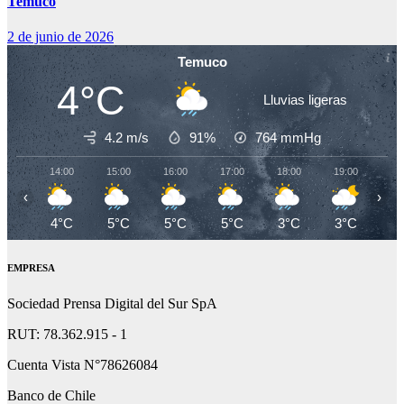
Temuco
2 de junio de 2026
Temuco
4°C
Lluvias ligeras
4.2 m/s
91%
764
mmHg
14:00
15:00
16:00
17:00
18:00
19:00
20
‹
›
4°C
5°C
5°C
5°C
3°C
3°C
3
EMPRESA
Sociedad Prensa Digital del Sur SpA
RUT: 78.362.915 - 1
Cuenta Vista N°78626084
Banco de Chile