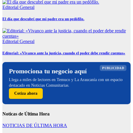
Editorial
General
El día que descubrí que mi padre era un pedófilo.
Editorial
General
Editorial: «Vivanco ante la justicia, cuando el poder debe rendir cuentas»
PUBLICIDAD
Promociona tu negocio aquí
Llega a miles de lectores en Temuco y La Araucanía con un espacio
destacado en Noticias Comunitarias.
Cotiza ahora
Noticas de Última Hora
NOTICIAS DE ÚLTIMA HORA