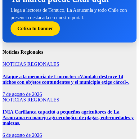
Llega a lectores de Temuco, La Araucanía y todo Chile con
presencia destacada en nuestro portal.
Cotiza tu banner
Noticias Regionales
NOTICIAS REGIONALES
Ataque a la memoria de Loncoche: «Vándalo destruye 14
nichos con objetos contundentes y el municipio exige cárcel».
7 de agosto de 2026
NOTICIAS REGIONALES
INIA Carillanca capacitó a pequeños agricultores de La
Araucanía en manejo agroecológico de plagas, enfermedades y
malezas.
6 de agosto de 2026