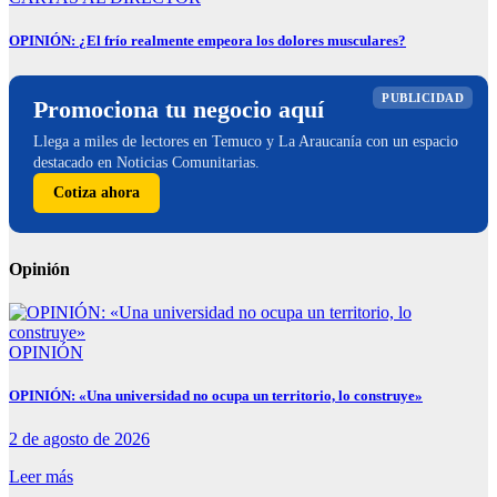
OPINIÓN: ¿El frío realmente empeora los dolores musculares?
PUBLICIDAD
Promociona tu negocio aquí
Llega a miles de lectores en Temuco y La Araucanía con un espacio
destacado en Noticias Comunitarias.
Cotiza ahora
Opinión
OPINIÓN
OPINIÓN: «Una universidad no ocupa un territorio, lo construye»
2 de agosto de 2026
Leer más