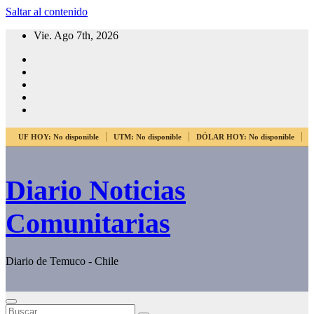
Saltar al contenido
Vie. Ago 7th, 2026
UF HOY:
No disponible
UTM:
No disponible
DÓLAR HOY:
No disponible
E
Diario Noticias
Comunitarias
Diario de Temuco - Chile