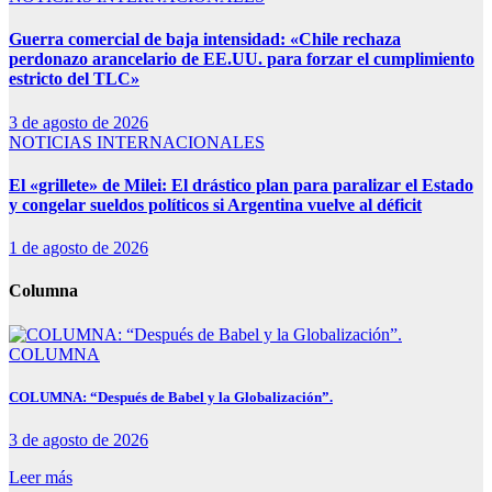
Guerra comercial de baja intensidad: «Chile rechaza
perdonazo arancelario de EE.UU. para forzar el cumplimiento
estricto del TLC»
3 de agosto de 2026
NOTICIAS INTERNACIONALES
El «grillete» de Milei: El drástico plan para paralizar el Estado
y congelar sueldos políticos si Argentina vuelve al déficit
1 de agosto de 2026
Columna
COLUMNA
COLUMNA: “Después de Babel y la Globalización”.
3 de agosto de 2026
Leer más