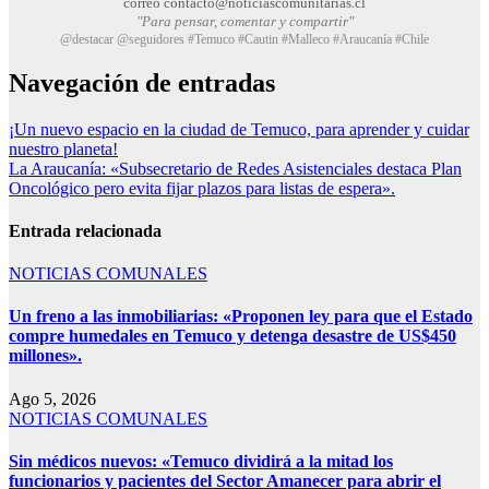
correo contacto@noticiascomunitarias.cl
"Para pensar, comentar y compartir"
@destacar @seguidores #Temuco #Cautin #Malleco #Araucanía #Chile
Navegación de entradas
¡Un nuevo espacio en la ciudad de Temuco, para aprender y cuidar
nuestro planeta!
La Araucanía: «Subsecretario de Redes Asistenciales destaca Plan
Oncológico pero evita fijar plazos para listas de espera».
Entrada relacionada
NOTICIAS COMUNALES
Un freno a las inmobiliarias: «Proponen ley para que el Estado
compre humedales en Temuco y detenga desastre de US$450
millones».
Ago 5, 2026
NOTICIAS COMUNALES
Sin médicos nuevos: «Temuco dividirá a la mitad los
funcionarios y pacientes del Sector Amanecer para abrir el