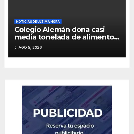
Frontera».
NOTICIAS DE ÚLTIMA HORA
Colegio Alemán dona casi
media tonelada de alimentos
al «Ecomercado Solidario» de
AGO 5, 2026
la ciudad de Temuco.