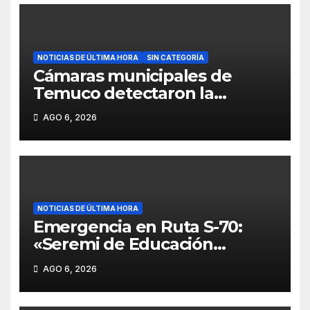
NOTICIAS DE ÚLTIMA HORA
SIN CATEGORÍA
Cámaras municipales de
Temuco detectaron la
comercialización de tonelada
AGO 6, 2026
y media de mercadería
asiática ilegal.
NOTICIAS DE ÚLTIMA HORA
Emergencia en Ruta S-70:
«Seremi de Educación
compromete gestiones para
AGO 6, 2026
evitar perjuicios académicos a
estudiantes del Liceo La