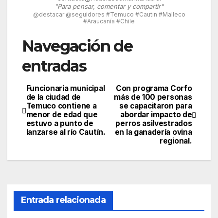
"Para pensar, comentar y compartir"
@destacar @seguidores #Temuco #Cautin #Malleco
#Araucanía #Chile
Navegación de
entradas
Funcionaria municipal
Con programa Corfo
de la ciudad de
más de 100 personas
Temuco contiene a
se capacitaron para
menor de edad que
abordar impacto de
estuvo a punto de
perros asilvestrados
lanzarse al río Cautín.
en la ganadería ovina
regional.
Entrada relacionada