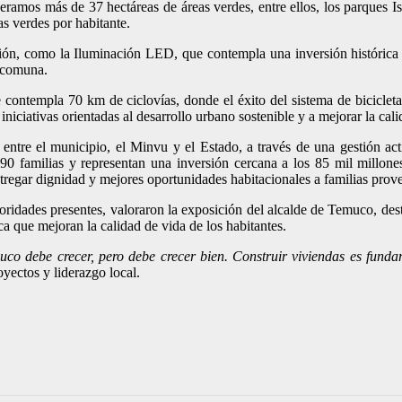
eramos más de 37 hectáreas de áreas verdes, entre ellos, los parques 
s verdes por habitante.
estión, como la Iluminación LED, que contempla una inversión histórica
a comuna.
ue contempla 70 km de ciclovías, donde el éxito del sistema de bicicleta
iniciativas orientadas al desarrollo urbano sostenible y a mejorar la ca
 entre el municipio, el Minvu y el Estado, a través de una gestión ac
.590 familias y representan una inversión cercana a los 85 mil millon
regar dignidad y mejores oportunidades habitacionales a familias prove
toridades presentes, valoraron la exposición del alcalde de Temuco, des
ca que mejoran la calidad de vida de los habitantes.
co debe crecer, pero debe crecer bien. Construir viviendas es fundam
oyectos y liderazgo local.