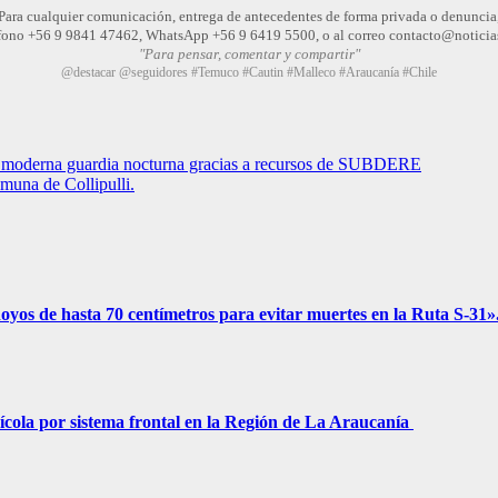
Para cualquier comunicación, entrega de antecedentes de forma privada o denuncia
léfono +56 9 9841 47462, WhatsApp +56 9 6419 5500, o al correo contacto@noticia
"Para pensar, comentar y compartir"
@destacar @seguidores #Temuco #Cautin #Malleco #Araucanía #Chile
 moderna guardia nocturna gracias a recursos de SUBDERE
muna de Collipulli.
 hoyos de hasta 70 centímetros para evitar muertes en la Ruta S-31»
ícola por sistema frontal en la Región de La Araucanía