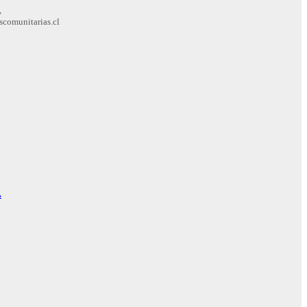
,
scomunitarias.cl
.