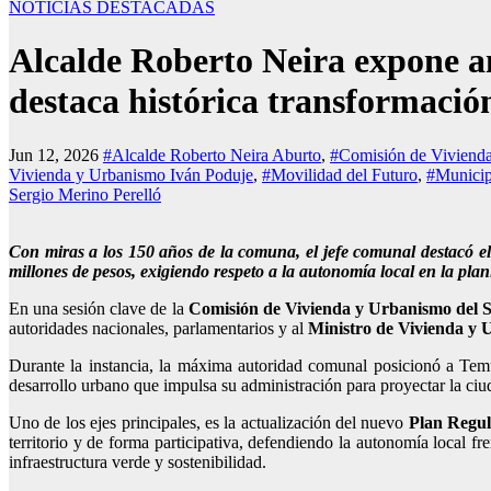
NOTICIAS DESTACADAS
Alcalde Roberto Neira expone a
destaca histórica transformació
Jun 12, 2026
#Alcalde Roberto Neira Aburto
,
#Comisión de Viviend
Vivienda y Urbanismo Iván Poduje
,
#Movilidad del Futuro
,
#Municip
Sergio Merino Perelló
Con miras a los 150 años de la comuna, el jefe comunal destacó el
millones de pesos, exigiendo respeto a la autonomía local
en la plan
En una sesión clave de la
Comisión de Vivienda y Urbanismo del 
autoridades nacionales, parlamentarios y al
Ministro de Vivienda y 
Durante la instancia, la máxima autoridad comunal posicionó a Temu
desarrollo urbano que impulsa su administración para proyectar la ciu
Uno de los ejes principales, es la actualización del nuevo
Plan Regu
territorio y de forma participativa, defendiendo la autonomía local f
infraestructura verde y sostenibilidad.