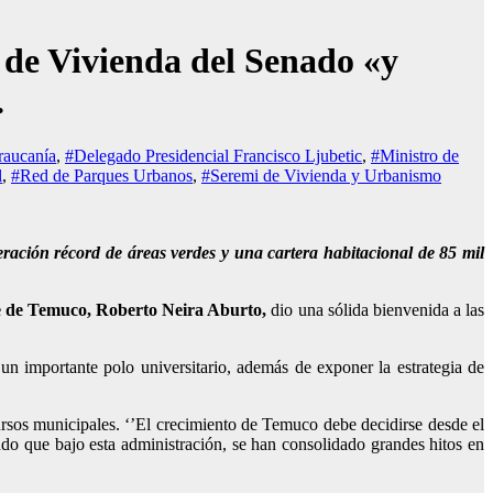
 de Vivienda del Senado «y
.
raucanía
,
#Delegado Presidencial Francisco Ljubetic
,
#Ministro de
l
,
#Red de Parques Urbanos
,
#Seremi de Vivienda y Urbanismo
ración récord de áreas verdes y una cartera habitacional de 85 mil
e de Temuco, Roberto Neira Aburto,
dio una sólida bienvenida a las
n importante polo universitario, además de exponer la estrategia de
cursos municipales. ‘’El crecimiento de Temuco debe decidirse desde el
ando que bajo esta administración, se han consolidado grandes hitos en