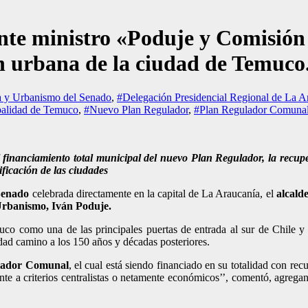
nte ministro «Poduje y Comisión
n urbana de la ciudad de Temuco
a y Urbanismo del Senado
,
#Delegación Presidencial Regional de La A
alidad de Temuco
,
#Nuevo Plan Regulador
,
#Plan Regulador Comuna
 financiamiento total municipal del nuevo Plan Regulador, la recupe
ificación de las ciudades
Senado
celebrada directamente en la capital de La Araucanía, el
alcald
Urbanismo, Iván Poduje.
co como una de las principales puertas de entrada al sur de Chile y u
dad camino a los 150 años y décadas posteriores.
lador Comunal
, el cual está siendo financiado en su totalidad con re
rente a criterios centralistas o netamente económicos’’, comentó, agreg