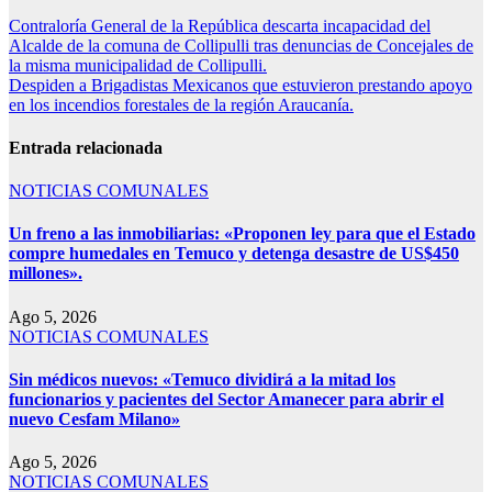
Contraloría General de la República descarta incapacidad del
Alcalde de la comuna de Collipulli tras denuncias de Concejales de
la misma municipalidad de Collipulli.
Despiden a Brigadistas Mexicanos que estuvieron prestando apoyo
en los incendios forestales de la región Araucanía.
Entrada relacionada
NOTICIAS COMUNALES
Un freno a las inmobiliarias: «Proponen ley para que el Estado
compre humedales en Temuco y detenga desastre de US$450
millones».
Ago 5, 2026
NOTICIAS COMUNALES
Sin médicos nuevos: «Temuco dividirá a la mitad los
funcionarios y pacientes del Sector Amanecer para abrir el
nuevo Cesfam Milano»
Ago 5, 2026
NOTICIAS COMUNALES