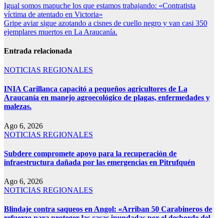
Igual somos mapuche los que estamos trabajando: «Contratista
víctima de atentado en Victoria»
Gripe aviar sigue azotando a cisnes de cuello negro y van casi 350
ejemplares muertos en La Araucanía.
Entrada relacionada
NOTICIAS REGIONALES
INIA Carillanca capacitó a pequeños agricultores de La
Araucanía en manejo agroecológico de plagas, enfermedades y
malezas.
Ago 6, 2026
NOTICIAS REGIONALES
Subdere compromete apoyo para la recuperación de
infraestructura dañada por las emergencias en Pitrufquén
Ago 6, 2026
NOTICIAS REGIONALES
Blindaje contra saqueos en Angol: «Arriban 50 Carabineros de
refuerzo para proteger las casas inundadas por el desborde del