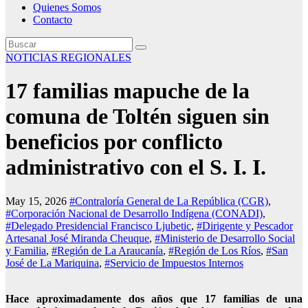
Quienes Somos
Contacto
NOTICIAS REGIONALES
17 familias mapuche de la
comuna de Toltén siguen sin
beneficios por conflicto
administrativo con el S. I. I.
May 15, 2026
#Contraloría General de La República (CGR)
,
#Corporación Nacional de Desarrollo Indígena (CONADI)
,
#Delegado Presidencial Francisco Ljubetic
,
#Dirigente y Pescador
Artesanal José Miranda Cheuque
,
#Ministerio de Desarrollo Social
y Familia
,
#Región de La Araucanía
,
#Región de Los Ríos
,
#San
José de La Mariquina
,
#Servicio de Impuestos Internos
Hace aproximadamente dos años que 17 familias de una