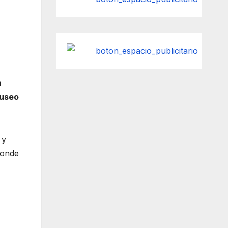
a
Museo
 y
donde