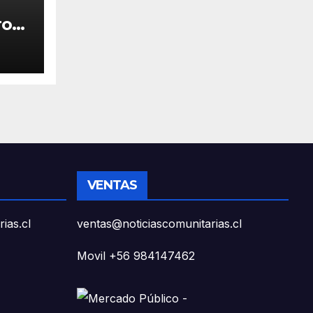
ro
a
das
VENTAS
ias.cl
ventas@noticiascomunitarias.cl
Movil +56 984147462