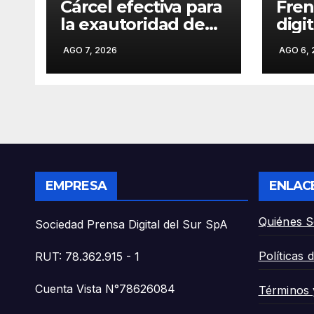
Cárcel efectiva para
Fren
la exautoridad de
digi
Malleco: «Exalcalde
ofici
AGO 7, 2026
AGO 6, 
de Renaico Juan
acum
Carlos Reinao es
200 
condenado a 15
clon
años de presidio
cobr
por delitos
Tem
sexuales».
Anto
EMPRESA
ENLAC
Quiénes 
Sociedad Prensa Digital del Sur SpA
Políticas 
RUT: 78.362.915 - 1
Cuenta Vista N°78626084
Términos 