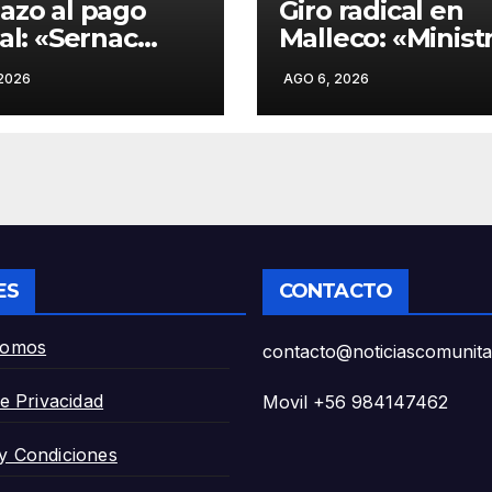
azo al pago
Giro radical en
tal: «Sernac
Malleco: «Minist
a a Bipay tras
Poduje confirm
2026
AGO 6, 2026
ular cerca de
erradicación y
reclamos por
traslado de 400
aciones y
familias inunda
os dobles en
en Angol tras
uco y
reconocer
fagasta».
construcción en
zona de riesgo».
ES
CONTACTO
Somos
contacto@noticiascomunitar
de Privacidad
Movil +56 984147462
y Condiciones