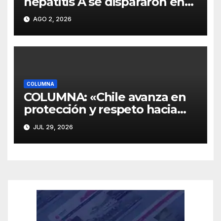
hepatitis A se dispararon en
Chile y la enfermedad sigue
AGO 2, 2026
siendo subestimada»
COLUMNA
COLUMNA: «Chile avanza en
protección y respeto hacia
sus personas mayores»
JUL 29, 2026