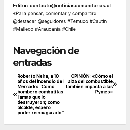
Editor: contacto@noticiascomunitarias.cl
«Para pensar, comentar y compartir»
@destacar @seguidores #Temuco #Cautín
#Malleco #Araucanía #Chile
Navegación de
entradas
Roberto Neira, a 10
OPINIÓN: «Cómo el
años del incendio del
alza del combustible
Mercado: “Como
también impacta a las
bombero combatí las
Pymes»
llamas que lo
destruyeron; como
alcalde, espero
poder reinaugurarlo”